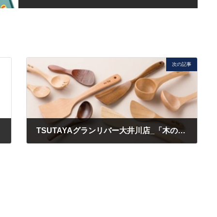
次の記事
TSUTAYAグランリバー大井川店_「木の食器と雑貨市」POP UP開催!
2026年3月9日