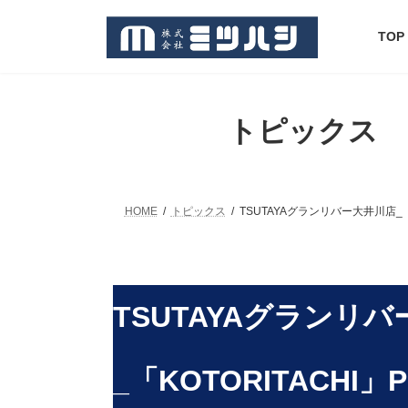
コ
ナ
ン
ビ
TOP
テ
ゲ
ン
ー
ツ
シ
へ
ョ
ス
ン
トピックス
キ
に
ッ
移
プ
動
HOME
トピックス
TSUTAYAグランリバー大井川店_「K
TSUTAYAグランリ
_「KOTORITACHI」