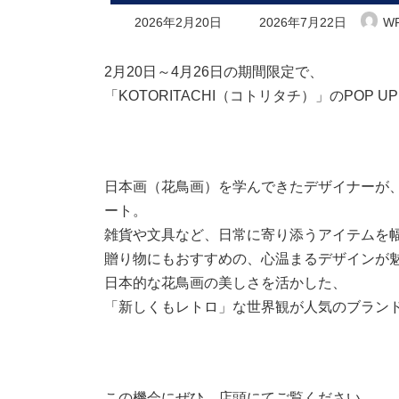
最
2026年2月20日
2026年7月22日
WP
終
更
新
2月20日～4月26日の期間限定で、
日
「KOTORITACHI（コトリタチ）」のPOP
時
:
日本画（花鳥画）を学んできたデザイナーが
ート。
雑貨や文具など、日常に寄り添うアイテムを
贈り物にもおすすめの、心温まるデザインが
日本的な花鳥画の美しさを活かした、
「新しくもレトロ」な世界観が人気のブラン
この機会にぜひ、店頭にてご覧ください。