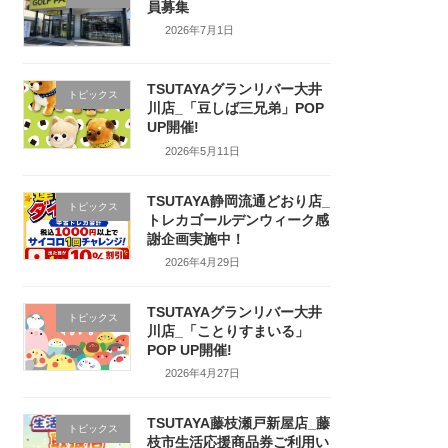
員募集
2026年7月1日
TSUTAYAグランリバー大井
トピックス
川店_「豆しば三兄弟」POP
UP開催!
2026年5月11日
TSUTAYA静岡流通どおり店_
トピックス
トレカゴールデンウィーク感
謝企画実施中！
2026年4月29日
TSUTAYAグランリバー大井
トピックス
川店_「ことりすまいる」
POP UP開催!
2026年4月27日
TSUTAYA藤枝瀬戸新屋店_藤
トピックス
枝市生活応援商品券ご利用い