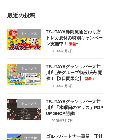
最近の投稿
TSUTAYA静岡流通どおり店_
トピックス
トレカ夏休み特別キャンペー
ン実施中！
新着!!
2026年8月7日
TSUTAYAグランリバー大井
トピックス
川店_夢グループ特設販売 開
催！【3日間限定】
新着!!
2026年8月3日
TSUTAYAグランリバー大井
トピックス
川店「水曜日のアリス」POP
UP SHOP開催!
2026年7月7日
ゴルフパートナー事業 正社
採用情報